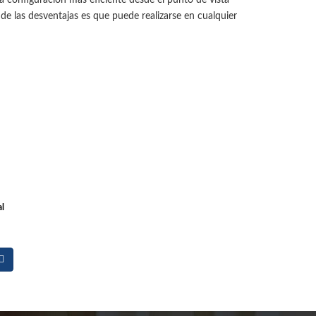
a configuración más eficiente desde el punto de vista
de las desventajas es que puede realizarse en cualquier
al